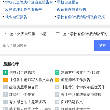
学校安全隐患排查自查报告10
学校自查报告
篇
应急管理工作自查报告
教育管理自查报告
就业自查报告
学校有偿补课治理情况自查报
告
火灾自查报告15篇
学校有偿补课治理情况
上一篇：
下一篇：
自查报告
最新推荐
1
信息部年终总结
2
建筑材料买卖合同(15篇)
3
【必备】老师写人作文集合
4
师德师风工作报告
5篇
5
建筑房屋承包合同
6
【推荐】小学四年级优秀作
7
红绿灯小学作文
文300字三篇
8
关于中华传统美德演讲稿
9
有关感恩的主题演讲稿
10
面对话题作文
11
关于写人优秀作文300字集
12
打乒乓球小学作文