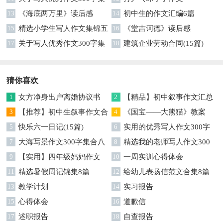
合5篇
13
《海底两万里》读后感
14
初中生的作文汇编6篇
15
精选小学生写人作文集锦五
16
《堂吉诃德》读后感
篇
17
关于写人优秀作文300字集
18
建筑企业劳动合同(15篇)
合八篇
猜你喜欢
1
女方净身出户离婚协议书
2
【精品】初中叙事作文汇总
3
【推荐】初中生叙事作文合
四篇
4
《国宝——大熊猫》教案
集五篇
5
快乐六一日记(15篇)
6
实用的优秀写人作文300字
7
大海写景作文300字集合八
汇总九篇
8
精选我的老师写人作文300
篇
9
【实用】四年级妈妈作文
字合集9篇
10
一周实训心得体会
300字3篇
11
精选暑假周记锦集8篇
12
给幼儿表扬信范文合集8篇
13
教学计划
14
实习报告
15
心得体会
16
道歉信
17
述职报告
18
自查报告