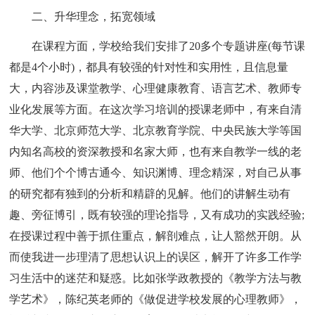
二、升华理念，拓宽领域
在课程方面，学校给我们安排了20多个专题讲座(每节课
都是4个小时)，都具有较强的针对性和实用性，且信息量
大，内容涉及课堂教学、心理健康教育、语言艺术、教师专
业化发展等方面。在这次学习培训的授课老师中，有来自清
华大学、北京师范大学、北京教育学院、中央民族大学等国
内知名高校的资深教授和名家大师，也有来自教学一线的老
师、他们个个博古通今、知识渊博、理念精深，对自己从事
的研究都有独到的分析和精辟的见解。他们的讲解生动有
趣、旁征博引，既有较强的理论指导，又有成功的实践经验;
在授课过程中善于抓住重点，解剖难点，让人豁然开朗。从
而使我进一步理清了思想认识上的误区，解开了许多工作学
习生活中的迷茫和疑惑。比如张学政教授的《教学方法与教
学艺术》，陈纪英老师的《做促进学校发展的心理教师》，