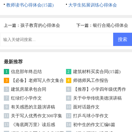
教师读书心得体会(15篇)
大学生拓展训练心得体会
孩子教育的心得体会
银行合规心得体会
上一篇：
下一篇：
最新推荐
1
信息部年终总结
2
建筑材料买卖合同(15篇)
3
【必备】老师写人作文集合
4
师德师风工作报告
5篇
5
建筑房屋承包合同
6
【推荐】小学四年级优秀作
7
红绿灯小学作文
文300字三篇
8
关于中华传统美德演讲稿
9
有关感恩的主题演讲稿
10
面对话题作文
11
关于写人优秀作文300字集
12
打乒乓球小学作文
合5篇
13
《海底两万里》读后感
14
初中生的作文汇编6篇