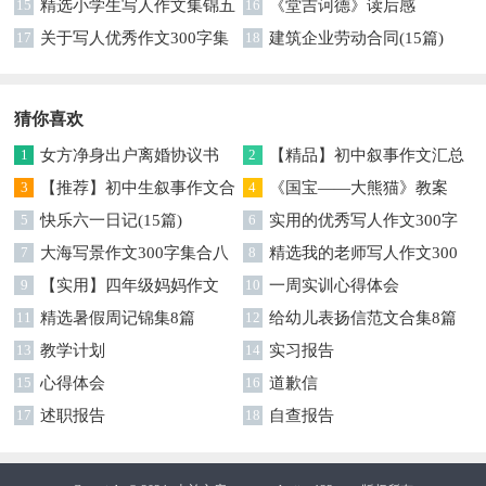
15
精选小学生写人作文集锦五
16
《堂吉诃德》读后感
篇
17
关于写人优秀作文300字集
18
建筑企业劳动合同(15篇)
合八篇
猜你喜欢
1
女方净身出户离婚协议书
2
【精品】初中叙事作文汇总
3
【推荐】初中生叙事作文合
四篇
4
《国宝——大熊猫》教案
集五篇
5
快乐六一日记(15篇)
6
实用的优秀写人作文300字
7
大海写景作文300字集合八
汇总九篇
8
精选我的老师写人作文300
篇
9
【实用】四年级妈妈作文
字合集9篇
10
一周实训心得体会
300字3篇
11
精选暑假周记锦集8篇
12
给幼儿表扬信范文合集8篇
13
教学计划
14
实习报告
15
心得体会
16
道歉信
17
述职报告
18
自查报告