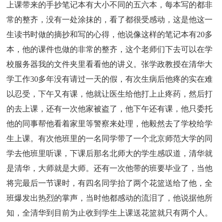
上课带来的手抄笔记本有大小不同的五六本，每本写的都非
常的整齐，没有一处涂抹的，看了都很受感动，这是他这一
生读书时做的摘抄和写的心得，他说像这样的笔记本有20多
本，他的课件也做的非常的整齐，这个老师们下去可以在学
校服务器我的文件夹里看看他的讲义。张学政教授在清华大
学工作30多年没有请过一天的假，有次生病后他疼的实在难
以忍受，下午又有课，他就让医生给他打上止疼药，然后打
的去上课，还有一次他家被盗了，他下午还有课，他只委托
他的同事帮他看着家里等警察来处理，他毅然去了学校给学
生上课。有次他班里的一名同学带了一个北京师范大学的同
学去他班里听课，下课后那名北师大的学生感叹道，清华就
是清华，大师就是大师。还有一次他带的班要毕业了，当他
将完最后一节课时，有四名同学抬了两个花篮送给了他，全
班爆发出热烈的掌声，当时他都感动的流泪了，他说据他所
知，全清华到目前为止收到学生上课送花篮就只有两个人。