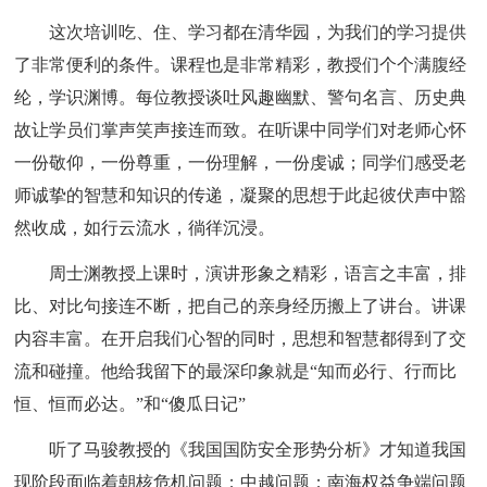
这次培训吃、住、学习都在清华园，为我们的学习提供
了非常便利的条件。课程也是非常精彩，教授们个个满腹经
纶，学识渊博。每位教授谈吐风趣幽默、警句名言、历史典
故让学员们掌声笑声接连而致。在听课中同学们对老师心怀
一份敬仰，一份尊重，一份理解，一份虔诚；同学们感受老
师诚挚的智慧和知识的传递，凝聚的思想于此起彼伏声中豁
然收成，如行云流水，徜徉沉浸。
周士渊教授上课时，演讲形象之精彩，语言之丰富，排
比、对比句接连不断，把自己的亲身经历搬上了讲台。讲课
内容丰富。在开启我们心智的同时，思想和智慧都得到了交
流和碰撞。他给我留下的最深印象就是“知而必行、行而比
恒、恒而必达。”和“傻瓜日记”
听了马骏教授的《我国国防安全形势分析》才知道我国
现阶段面临着朝核危机问题；中越问题；南海权益争端问题