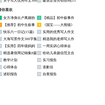
7
关于写人优秀作文300
18
建筑企业劳动合同(15
集锦五篇
字集合八篇
篇)
猜你喜欢
1
女方净身出户离婚协
2
【精品】初中叙事作
3
【推荐】初中生叙事
4
《国宝——大熊猫》
议书
文汇总四篇
5
快乐六一日记(15篇)
6
实用的优秀写人作文
作文合集五篇
教案
7
大海写景作文300字集
8
精选我的老师写人作
300字汇总九篇
9
【实用】四年级妈妈
10
一周实训心得体会
合八篇
文300字合集9篇
1
精选暑假周记锦集8篇
12
给幼儿表扬信范文合
作文300字3篇
3
教学计划
14
实习报告
集8篇
5
心得体会
16
道歉信
7
述职报告
18
自查报告