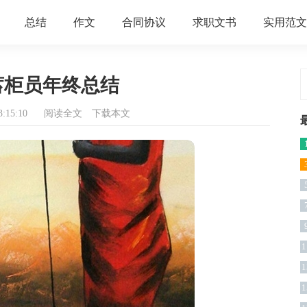
总结
作文
合同协议
求职文书
实用范文
蓄柜员年终总结
:15:10
阅读全文
下载本文
1
1
1