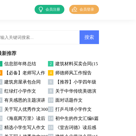
会员注册
会员登录
最新推荐
1
信息部年终总结
2
建筑材料买卖合同(15
3
【必备】老师写人作
4
师德师风工作报告
篇)
5
建筑房屋承包合同
6
【推荐】小学四年级
文集合5篇
7
红绿灯小学作文
8
关于中华传统美德演
优秀作文300字三篇
9
有关感恩的主题演讲
10
面对话题作文
讲稿
1
关于写人优秀作文300
12
打乒乓球小学作文
稿
3
《海底两万里》读后
14
初中生的作文汇编6篇
字集合5篇
5
精选小学生写人作文
16
《堂吉诃德》读后感
感