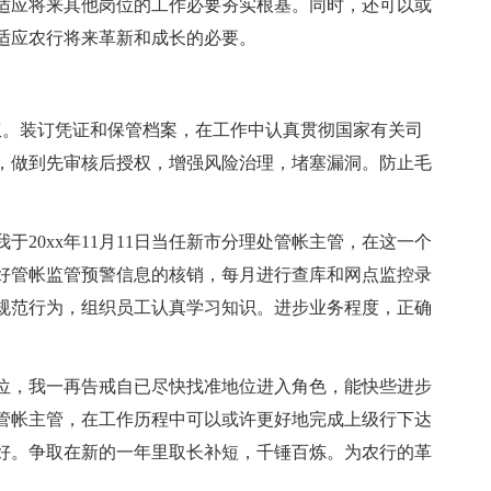
适应将来其他岗位的工作必要夯实根基。同时，还可以或
适应农行将来革新和成长的必要。
职授权。装订凭证和保管档案，在工作中认真贯彻国家有关司
，做到先审核后授权，增强风险治理，堵塞漏洞。防止毛
20xx年11月11日当任新市分理处管帐主管，在这一个
好管帐监管预警信息的核销，每月进行查库和网点监控录
规范行为，组织员工认真学习知识。进步业务程度，正确
。
位，我一再告戒自已尽快找准地位进入角色，能快些进步
管帐主管，在工作历程中可以或许更好地完成上级行下达
好。争取在新的一年里取长补短，千锤百炼。为农行的革