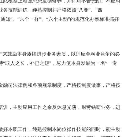
在此根基上增强思想道德修养，并针对不合光阴、不应时
务技能训练，纯熟控制并严格依照“八要”、“四
四个通知”、“六个一样”、“六个主动”的规范化办事标准搞好
习”来鼓励本身赓续进步业务素质，以适应金融业竞争的必
“取人之长，补已之短”，尽力使本身发展为一名“一专
金融司法律例和各项规章制度，严格按制度做事，严格按
培训，主动应用工作之余及休息光阴，耐劳钻研业务，进
做好本职工作，纯熟控制本岗位操作技能的同时，能主动