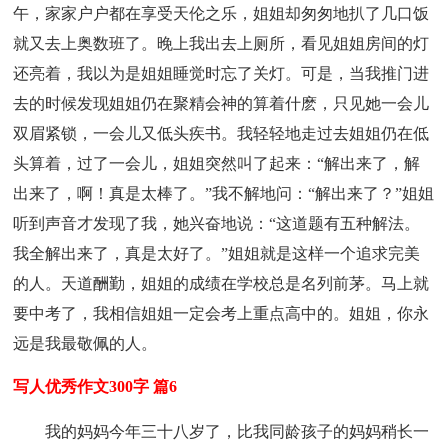
午，家家户户都在享受天伦之乐，姐姐却匆匆地扒了几口饭
就又去上奥数班了。晚上我出去上厕所，看见姐姐房间的灯
还亮着，我以为是姐姐睡觉时忘了关灯。可是，当我推门进
去的时候发现姐姐仍在聚精会神的算着什麽，只见她一会儿
双眉紧锁，一会儿又低头疾书。我轻轻地走过去姐姐仍在低
头算着，过了一会儿，姐姐突然叫了起来：“解出来了，解
出来了，啊！真是太棒了。”我不解地问：“解出来了？”姐姐
听到声音才发现了我，她兴奋地说：“这道题有五种解法。
我全解出来了，真是太好了。”姐姐就是这样一个追求完美
的人。天道酬勤，姐姐的成绩在学校总是名列前茅。马上就
要中考了，我相信姐姐一定会考上重点高中的。姐姐，你永
远是我最敬佩的人。
写人优秀作文300字 篇6
我的妈妈今年三十八岁了，比我同龄孩子的妈妈稍长一