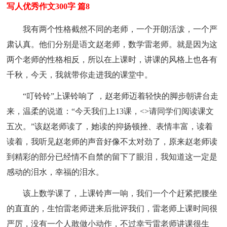
写人优秀作文300字 篇8
我有两个性格截然不同的老师，一个开朗活泼，一个严
肃认真。他们分别是语文赵老师，数学雷老师。就是因为这
两个老师的性格相反，所以在上课时，讲课的风格上也各有
千秋，今天，我就带你走进我的课堂中。
“叮铃铃”上课铃响了 ，赵老师迈着轻快的脚步朝讲台走
来，温柔的说道：“今天我们上13课，<>请同学们阅读课文
五次。”该赵老师读了，她读的抑扬顿挫、表情丰富，读着
读着，我听见赵老师的声音好像不太对劲了，原来赵老师读
到精彩的部分已经情不自禁的留下了眼泪，我知道这一定是
感动的泪水，幸福的泪水。
该上数学课了，上课铃声一响，我们一个个赶紧把腰坐
的直直的，生怕雷老师进来后批评我们，雷老师上课时间很
严厉，没有一个人敢做小动作，不过幸亏雷老师讲课很生