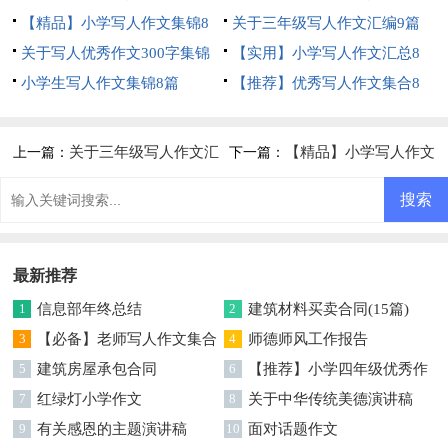
篇
【精品】小学写人作文集锦8
合6篇
关于三年级写人作文汇编9篇
篇
关于写人优秀作文300字集锦
【实用】小学写人作文汇总8
六篇
小学生写人作文集锦8篇
篇
【推荐】优秀写人作文集合8
篇
关于三年级写人作文汇
【精品】小学写人作文
上一篇：
下一篇：
编9篇
集锦8篇
最新推荐
1
信息部年终总结
2
建筑材料买卖合同(15篇)
3
【必备】老师写人作文集合
4
师德师风工作报告
5篇
5
建筑房屋承包合同
6
【推荐】小学四年级优秀作
7
红绿灯小学作文
文300字三篇
8
关于中华传统美德演讲稿
9
有关感恩的主题演讲稿
10
面对话题作文