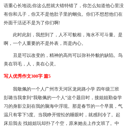
语重心长地说;你这么想就大错特错了，你怎么知道他心里没
有你和儿子，你又不是他肚子里的蛔虫。你们不想想他们在
外面干活还不是为了你们啊!
此时此刻，我想到了，人不可貌相，海水不可斗量。是
啊，一个人重要的不是外表，而是内心。
丑是可以改变的，精神的高尚可以弥补外貌的缺陷。鸟
美在羽毛，人，美在心灵。
写人优秀作文300字 篇5
我敬佩的一个人广州市天河区龙岗路小学 四年级三班
彭璐当我拿到“我敬佩的一个人”这个题目时，接姐姐勤奋学
习的身影立刻在我的脑海中浮现。那是春节的一个早晨，气
温只有零下5度。当我睁开惺忪的睡眼时，就感到冷了。起
床后我去 找姐姐玩却扑了个空，原来她去上作文班了。中