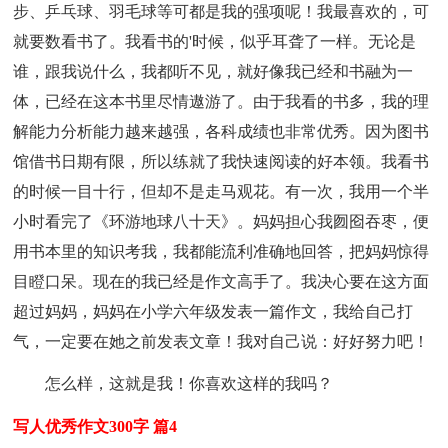
步、乒乓球、羽毛球等可都是我的强项呢！我最喜欢的，可
就要数看书了。我看书的'时候，似乎耳聋了一样。无论是
谁，跟我说什么，我都听不见，就好像我已经和书融为一
体，已经在这本书里尽情遨游了。由于我看的书多，我的理
解能力分析能力越来越强，各科成绩也非常优秀。因为图书
馆借书日期有限，所以练就了我快速阅读的好本领。我看书
的时候一目十行，但却不是走马观花。有一次，我用一个半
小时看完了《环游地球八十天》。妈妈担心我囫囵吞枣，便
用书本里的知识考我，我都能流利准确地回答，把妈妈惊得
目瞪口呆。现在的我已经是作文高手了。我决心要在这方面
超过妈妈，妈妈在小学六年级发表一篇作文，我给自己打
气，一定要在她之前发表文章！我对自己说：好好努力吧！
怎么样，这就是我！你喜欢这样的我吗？
写人优秀作文300字 篇4