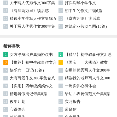
11
关于写人优秀作文300字集
12
打乒乓球小学作文
合5篇
13
《海底两万里》读后感
14
初中生的作文汇编6篇
15
精选小学生写人作文集锦五
16
《堂吉诃德》读后感
篇
17
关于写人优秀作文300字集
18
建筑企业劳动合同(15篇)
合八篇
猜你喜欢
1
女方净身出户离婚协议书
2
【精品】初中叙事作文汇总
3
【推荐】初中生叙事作文合
四篇
4
《国宝——大熊猫》教案
集五篇
5
快乐六一日记(15篇)
6
实用的优秀写人作文300字
7
大海写景作文300字集合八
汇总九篇
8
精选我的老师写人作文300
篇
9
【实用】四年级妈妈作文
字合集9篇
10
一周实训心得体会
300字3篇
11
精选暑假周记锦集8篇
12
给幼儿表扬信范文合集8篇
13
教学计划
14
实习报告
15
心得体会
16
道歉信