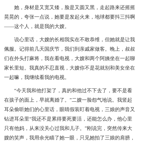
她，身材是又宽又矮，脸是又圆又黑，走起路来还摇摇
晃晃的，夸张一点说，她要是发起火来，地球都要抖三抖啊
——这个人，就是我的大嫂。
说心里话，大嫂的长相我实在不敢恭维，但她就是让我
佩服。记得前几天国庆节，我们到亲戚家做客。晚上，叔叔
们在外头打麻将，我在看电视，大嫂和两个阿姨坐在一起聊
家长里短。我真的不忍直视，大嫂你不是花就别和美女坐在
一起嘛，我继续看我的电视。
“今天我和他打架了，真的和他过不下去了，要不是看
在孩子的面上，早就离婚了。”二嫂一脸怨气地说。我竖起
耳朵偷听她们的心里话，眼睛假装盯着电视，三娘的声音又
钻进耳朵里“我还不是累得要死要活，还能怎么办，他心里
只有他妈，从来没关心过我和儿子。”刚说完，突然传来大
嫂的笑声，我用余光瞄了她一眼，只见她拍了三娘的肩膀，