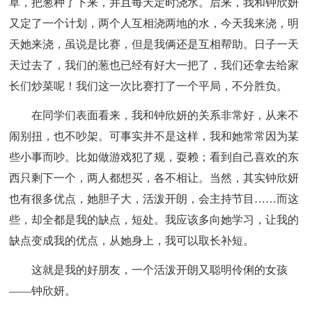
草，把葱种了下来，并且每天定时浇水。后来，我和钟欣妍
又定了一个计划，两个人互相浇两地的水，今天我来浇，明
天她来浇，虽说是比赛，但是我俩还是互相帮助。日子一天
天过去了，我们的葱也已经有好大一把了，我们还拿去给家
长们炒菜呢！我们这一次比赛打了一个平局，不分胜负。
在同学们表面看来，我和钟欣妍的关系非常好，从来不
闹别扭，也不吵架。可事实并不是这样，我和她常常因为某
些小事而吵。比如做游戏犯了规，耍赖；看到自己喜欢的东
西只剩下一个，两人都想买，各不相让。当然，其实钟欣妍
也有很多优点，她胆子大，活泼开朗，会主持节目……而这
些，却全都是我的缺点，短处。我应该多向她学习，让我的
缺点变成我的优点，从她身上，我可以取长补短。
这就是我的好朋友，一个活泼开朗又聪明伶俐的女孩
——钟欣妍。