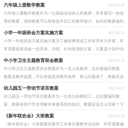
面是小编为大家收集的《故宫博物院》教学教案，希望对...
六年级上册数学教案
2025-03-26
六年级上册数学教案作为一位兢兢业业的人民教师，常常要写一份优
秀的教案，借助教案可以有效提升自己的教学能力。如何把教案做到
重点突出呢？以下是小编为大家整理的六年级上册数...
小学一年级班会方案实施方案
2025-03-25
小学一年级班会方案实施方案为了确保事情或工作有序有力开展，常
常需要提前准备一份具体、详细、针对性强的方案，方案是计划中内
容最为复杂的一种。那么制定方案需要注意哪些问...
中小学卫生主题教育班会教案
2025-03-25
中小学卫生主题教育班会教案作为一名人民教师，总归要编写教案，
教案是教学蓝图，可以有效提高教学效率。那么问题来了，教案应该
怎么写？以下是小编整理的中小学卫生主题教育班会教案...
幼儿园五一劳动节语言教案
2025-03-25
幼儿园五一劳动节语言教案作为一位杰出的教职工，总归要编写教
案，教案有助于学生理解并掌握系统的知识。教案应该怎么写呢？下
面是小编为大家整理的幼儿园五一劳动节语言教案，欢迎...
《新年联欢会》大班教案
2025-03-25
《新年联欢会》大班教案在教学工作者开展教学活动前，时常需要编